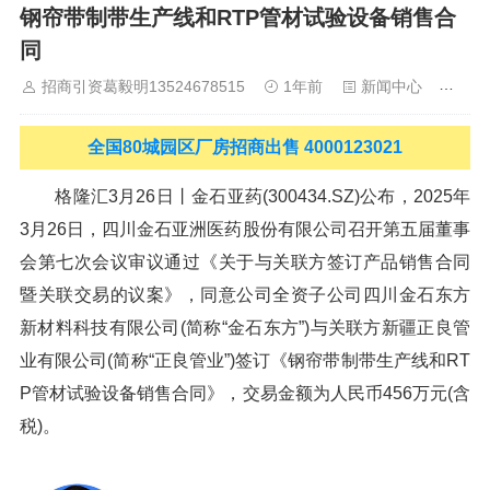
钢帘带制带生产线和RTP管材试验设备销售合
山
佛山
清远
福建：
福州
漳州
泉州
龙岩
西南：
昆明
南
宁
华北：
沈阳
大连
海外园区：
印尼
泰国
越南
柬埔寨
马来
同
西亚
新加坡
墨西哥
荷兰
美国
地产商：
灯塔瓴科
中南高科
招商引资葛毅明13524678515
1年前
新闻中心
963
华夏幸福
联东U谷
万洋
均和
平谦迈高
咨询热线：
400-0123-
021
全国80城园区厂房招商出售 4000123021
格隆汇3月26日丨金石亚药(300434.SZ)公布，2025年
3月26日，四川金石亚洲医药股份有限公司召开第五届董事
会第七次会议审议通过《关于与关联方签订产品销售合同
暨关联交易的议案》，同意公司全资子公司四川金石东方
新材料科技有限公司(简称“金石东方”)与关联方新疆正良管
业有限公司(简称“正良管业”)签订《钢帘带制带生产线和RT
P管材试验设备销售合同》，交易金额为人民币456万元(含
税)。