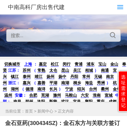
中南高科厂房出售代建
切换城市
上海
：
嘉定
松江
闵行
青浦
浦东
宝山
金山
奉
贤
江苏：
苏州
（
常熟
太仓
昆山
吴江
相城
）
南通
宜
兴
镇江
泰州
靖江
扬州
扬中
丹阳
常州
无锡
南京
徐
选
址
州
浙江：
嘉兴
（
嘉善
平湖
南湖
桐乡
海盐
秀洲
）
杭
需
州
湖州
（
德清
南浔
长兴
）
宁波
绍兴
台州
衢州
金华
求
温州
安徽：
合肥
芜湖
滁州
马鞍山
六安
淮南
宣城
中
登
部：
南昌
郑州
洛阳
新密
武汉
宜昌
襄阳
重庆
成都
德
记
阳
长沙
株洲
湘潭
西安
京津冀鲁：
北京
天津
廊坊
（
固
当前位置：
首页
>
新闻中心
> 正文内容
安
香河
大厂
永清
三河
霸州
）
保定
（
涿州
涞水
）
太原
晋中
沈阳
济南
济宁
绵阳
石家庄
沧州
唐山
潍坊
德州
金石亚药(300434SZ)：金石东方与关联方签订
威海
烟台
青岛
珠三角：
广州
东莞
江门
惠州
肇庆
中