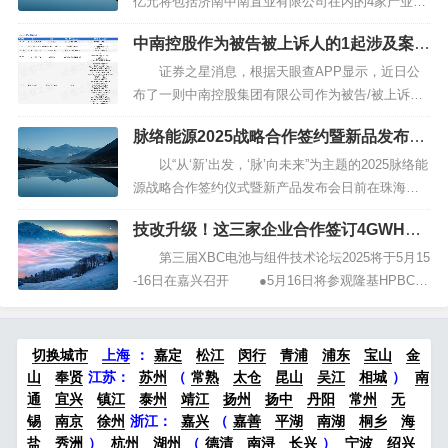
025-04-09 17:30，...
亿元将包括济南中南置业有限公司在内的4家产业园
区业务项目公司的100%股权，转让给控股股东中南
中南控股作为被告被上诉人的1起涉及案外
控股旗下一家全资子公司，以此逐步减少非主营业
人执行异议之诉的诉讼将于2025年6月10
务的投入，并将重点放在以房地产开发为主的现有
证券之星消息，根据天眼查APP显示，近日公
日开庭
业务中。 中南建设与上海中...
布了一则中南控股集团有限公司作为被告/被上诉人
的开庭公告，详细内容如下： 案号：（2025）
脉络能源2025战略合作签约暨新品发布会
沪01民初47号 深圳安创投资管理有限公司、昆
在珠海举办
明锦腾置业有限公司、南通海门中南世纪城房地产
以“从‘新’出发，‘脉’向未来”为主题的2025脉络能
开发有限公司、嘉...
源战略合作签约仪式暨新产品发布会日前在珠海举
行。 据了解，广东脉络能源科技有限公司(以下
技改升级！这三家企业合作签订4GWHBC
简称：脉络能源)是暨南大学与国家人才工程入选
电池项目
者、暨南大学新能源技术研究院院长麦耀华教授及
第三届XBC电池与组件技术论坛2025将于5月15
其团队，以大面积钙钛矿电池制备关...
-16日在嘉兴召开 ●5月16日将参观隆基HPBC 2.
0产线，全球光伏行业首个“灯塔工厂” 近日，金
阳新能源(01121)公布，于2025年4月29日，公司间
接全资附属公司金阳泉州新能源科...
切换城市
上海
：
嘉定
松江
闵行
青浦
浦东
宝山
金
山
奉贤
江苏：
苏州
（
常熟
太仓
昆山
吴江
相城
）
南
通
宜兴
镇江
泰州
靖江
扬州
扬中
丹阳
常州
无
锡
南京
徐州
浙江：
嘉兴
（
嘉善
平湖
南湖
桐乡
海
盐
秀洲
）
杭州
湖州
（
德清
南浔
长兴
）
宁波
绍兴