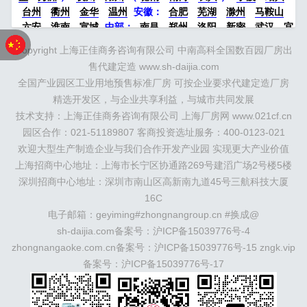
台州
衢州
金华
温州
安徽：
合肥
芜湖
滁州
马鞍山
六安
淮南
宣城
中部：
南昌
郑州
洛阳
新密
武汉
宜
昌
襄阳
重庆
成都
德阳
长沙
株洲
湘潭
西安
京津冀
Copyright 上海正佳商务咨询有限公司 中南高科全国数百园厂房出
鲁：
北京
天津
廊坊
（
固安
香河
大厂
永清
三河
霸
售代建定造 www.sh-daijia.com
州
）
保定
（
涿州
涞水
）
太原
晋中
沈阳
济南
济宁
全国产业园区工业用地预售标准厂房 可按企业要求代建定造厂房
绵阳
石家庄
沧州
唐山
潍坊
德州
威海
烟台
青岛
精选开发区，与企业共享利益，与城市共同发展
珠三角：
广州
东莞
江门
惠州
肇庆
中山
佛山
清远
技术支持：上海正佳商务咨询有限公司 上海厂房网 www.021cf.cn
福建：
福州
漳州
泉州
龙岩
西南：
昆明
南宁
华北：
沈
阳
园区合作：021-51189807 客商投资选址服务：400-0123-021
大连
海外园区：
印尼
泰国
越南
柬埔寨
马来西
亚
新加坡
墨西哥
荷兰
美国
地产商：
灯塔瓴科
中南高
欢迎大型生产制造企业与我们合作开发产业园 实现更大产业价值
科
华夏幸福
联东U谷
万洋
均和
平谦迈高
咨询热线：
上海招商中心地址：上海市长宁区协通路269号建滔广场2号楼5楼
400-0123-021
深圳招商中心地址：深圳市南山区高新南九道45号三航科技大厦
16C
电子邮箱：geyiming#zhongnangroup.cn #换成@
sh-daijia.com备案号：
沪ICP备15039776号-4
zhongnangaoke.com.cn备案号：
沪ICP备15039776号-15
zngk.vip
备案号：
沪ICP备15039776号-17