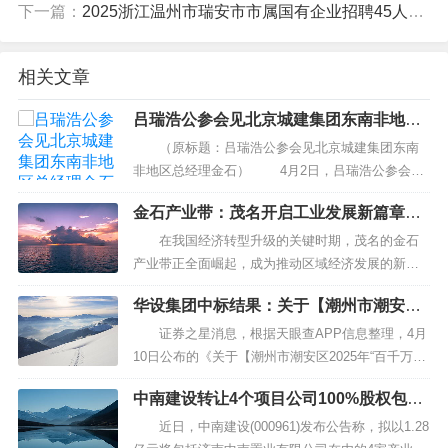
下一篇：
2025浙江温州市瑞安市市属国有企业招聘45人公告
相关文章
吕瑞浩公参会见北京城建集团东南非地区
总经理金石
（原标题：吕瑞浩公参会见北京城建集团东南
非地区总经理金石） 4月2日，吕瑞浩公参会见
北京城建集团东南非地区总经理金石，听取企业生
金石产业带：茂名开启工业发展新篇章千
产经营情况汇报。双方并就发挥非洲中国商会作用
亿集群引发热议！
助力我国有企业在非投资经营等进行交流。 财
在我国经济转型升级的关键时期，茂名的金石
报点评...
产业带正全面崛起，成为推动区域经济发展的新引
擎。近日，从佛茂协作的布局中，不难看出这一集
华设集团中标结果：关于【潮州市潮安区2
群的蓬勃发展势头：房屋建设如火如荼，项目落地
025年“百千万工程”省级典型村人居环境
频频报捷，吸引了各类企业前来投资。这不仅是茂
证券之星消息，根据天眼查APP信息整理，4月
综合整治提升项目（金石镇）-设计】中选
名市的重大机遇，更是整个佛山、茂名地区经济一
10日公布的《关于【潮州市潮安区2025年“百千万工
结果的公告
体化进程的重要里程碑。...
程”省级典型村人居环境综合整治提升项目（金石
中南建设转让4个项目公司100%股权包括
镇）-设计】中选结果的公告》中显示华设设计集团
山东首个项目济南中德产业园
股份有限公司中标。公告内容如下： 我单位于2
近日，中南建设(000961)发布公告称，拟以1.28