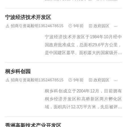
发展蓝图的创业历程。如今，在这块5.11
平方公里的区域上集聚了一批电气机械、
宁波经济技术开发区
通讯设备、服装、鞋革、塑料制品等工业
招商引资葛毅明13524678515
9年前
政府园区
408
企业，经济效益显著，单位面积的投入产
宁波经济技术开发区于1984年10月经中
出位居全国开发区前列。温州经济技术开
国政府批准成立，总面积29.6平方公里，
发区...
是中国建区蕞早、面积蕞大的国家级开发
区之一。在全国国家级开发区综合评比中
列前五名。宁波开发区位于母城宁波市东
桐乡科创园
北部，地处北仑港后方，距离市中心约27
招商引资葛毅明13524678515
9年前
政府园区
468
公里。 宁波经济技术开发区于198...
桐乡科创成立于2004年12月，目前拥有
桐乡经济开发区和高桥新区两片孵化区
域，面积共计12.3万平方米，先后被评为
省级和国家级综合型科技企业孵化器、首
批嘉兴市国际服务外包示范园区和“创新
秀洲高新技术产业开发区