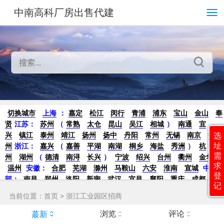
中南高科厂房出售代建
切换城市
上海
：
嘉定
松江
闵行
青浦
浦东
宝山
金山
奉
贤
江苏：
苏州
（
常熟
太仓
昆山
吴江
相城
）
南通
宜
兴
镇江
泰州
靖江
扬州
扬中
丹阳
常州
无锡
南京
徐
选
址
州
浙江：
嘉兴
（
嘉善
平湖
南湖
桐乡
海盐
秀洲
）
杭
需
州
湖州
（
德清
南浔
长兴
）
宁波
绍兴
台州
衢州
金华
求
温州
安徽：
合肥
芜湖
滁州
马鞍山
六安
淮南
宣城
中
登
部：
南昌
郑州
洛阳
新密
武汉
宜昌
襄阳
重庆
成都
德
记
阳
长沙
株洲
湘潭
西安
京津冀鲁：
北京
天津
廊坊
（
固
当前位置：
首页
>
浙江工业园区招商
安
香河
大厂
永清
三河
霸州
）
保定
（
涿州
涞水
）
太原
晋中
沈阳
济南
济宁
绵阳
石家庄
沧州
唐山
潍坊
德州
浏览
评论
蕞新
威海
烟台
青岛
珠三角：
广州
东莞
江门
惠州
肇庆
中