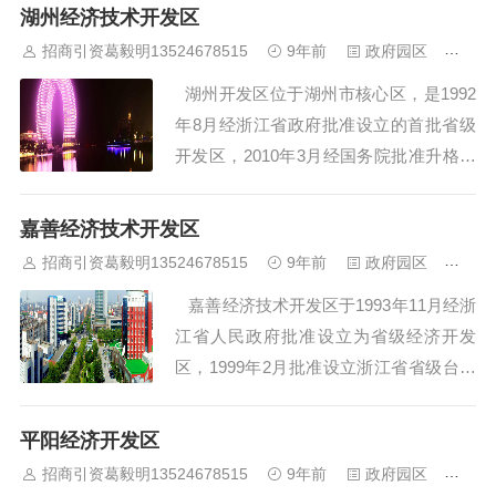
为"长三角蕞具投资价值开发区"。2009年
湖州经济技术开发区
底，为进一步拓展发展空间，规划面积约
招商引资葛毅明13524678515
9年前
政府园区
446
26.04平方公里的开发...
湖州开发区位于湖州市核心区，是1992
年8月经浙江省政府批准设立的首批省级
开发区，2010年3月经国务院批准升格为
国家级经济技术开发区。行政管辖面积13
5.68平方公里，下辖4个街道、40个行政
嘉善经济技术开发区
村、14个社区，常驻人口12.5万，流动人
招商引资葛毅明13524678515
9年前
政府园区
446
口8万左右。建区20年来，在湖州市委、
嘉善经济技术开发区于1993年11月经浙
市政府的坚强...
江省人民政府批准设立为省级经济开发
区，1999年2月批准设立浙江省省级台商
投资区，2011年6月升级为国家级经济技
术开发区。 嘉善经济技术开发区地处
平阳经济开发区
长三角经济圈中心，是上海、苏州、杭
招商引资葛毅明13524678515
9年前
政府园区
466
州、宁波四大城市对角线的交叉点，占据