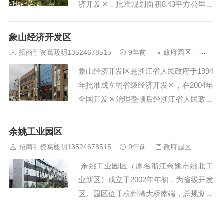
济开发区，批准规划面积8.43平方公里，
包括梧田工业园、新桥工业园、娄桥工业
园。2003年国家对开发区（工业园区）清
象山经济开发区
理整顿，区委、区政府决定将仙岩工业
招商引资葛毅明13524678515
9年前
政府园区
472
园、三溪工业园、梧白工业园委托开发区
象山经济开发区是浙江省人民政府于1994
统一管理，形成了“一区六园”的发...
年批准成立的省级经济开发区，在2004年
全国开发区治理整顿后经浙江省人民政府
核准保留，是象山现代化生活型滨海城市
的重要组成部分。开发区规划开发面积20
余姚工业园区
平方公里，一期已完成开发面积5平方公
招商引资葛毅明13524678515
9年前
政府园区
461
里，形成了以机械模具、汽车配件、针织
余姚工业园区（原名浙江余姚市姚北工
服装、电子电器、食品加工、文体及家居
业新区）成立于2002年年初，为省级开发
用...
区。园区位于杭州湾大桥南端，总规划占
地面积31.6平方公里，南北长约5公里，
东西长约6公里，基本呈一方形区域，现