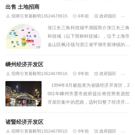
而成，总规划面积87平方公里，其中平湖
出售 土地招商
园45平方公里,金山科技园42平方公里。
招商引资葛毅明13524678515
6年前
政府园区
477
张江长三角科技城平湖园距离杭州、宁
张江长三角科技城平湖园简介张江长三角
波、苏州...
科技城（以下简称科技城），位于上海市
金山区枫泾镇与浙江省平湖市新埭镇的交
界处，地跨上海与浙江两地，由张江国家
自主创新示范区的张江金山园、张江平湖
嵊州经济开发区
园共建而成。总规划面积87平方公里，平
招商引资葛毅明13524678515
9年前
政府园区
488
湖境内45平方公里，枫泾境内42平方公
1994年8月被批准为省级经济开发区，2
里。科技城是上海市张江高新技术产业开
001年嵊州市委市政府提出将优势资源想
发区与上...
开发区集中的思路，适时归整了经济开发
区行政区域和职能，将区域范围内的15个
行政村委托开发代管，实现了管理服务向
诸暨经济开发区
开发区授权，政策措施向开发区倾斜，资
招商引资葛毅明13524678515
9年前
政府园区
465