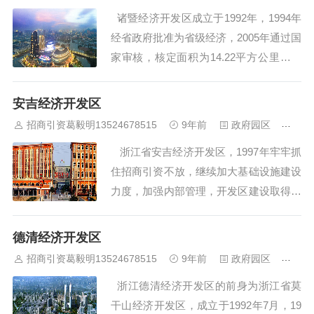
金、人才、等要素向开发区集中，形成举
诸暨经济开发区成立于1992年，1994年
全市动、集中开...
经省政府批准为省级经济，2005年通过国
家审核，核定面积为14.22平方公里，区
内现有企业231家，其中外商投资企业11
6家，规模企业30余家。诸暨经济开发区
安吉经济开发区
位于长三角南翼、环杭州湾“V”型产业带
招商引资葛毅明13524678515
9年前
政府园区
429
的中间地带，紧靠浙赣铁路诸暨站及杭金
浙江省安吉经济开发区，1997年牢牢抓
衢高速公路、...
住招商引资不放，继续加大基础设施建设
力度，加强内部管理，开发区建设取得了
较好的成绩。新批进区项目29 项，计划
总投资6644万元实现入区立项建设项目1
德清经济开发区
7项，总投资5400万元，同比增长21，
招商引资葛毅明13524678515
9年前
政府园区
474
4%。其中工业项目1项，计划总投资伽万
浙江德清经济开发区的前身为浙江省莫
元；基础...
干山经济开发区，成立于1992年7月，19