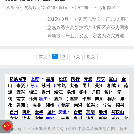
嘉兴·精英引领计划”先进单位。 桐乡
招商引资葛毅明13524678515
9年前
政府园区
455
科创成立于2004年12月，2013年...
2015年9月，国务院已发文，正式批复同
意嘉兴秀洲高新技术产业园区升级为国家
高新技术产业开发区，定名为嘉兴秀洲高
新技术产业开发区，实行现行的国家高新
技术产业开发区的政策。 国家高新区
首页
1
2
下页
尾页
是国务院批准成立的国家级科技工业园
区，嘉兴秀洲高新技术产业开发区（...
切换城市
上海
：
嘉定
松江
闵行
青浦
浦东
宝山
金
山
奉贤
江苏：
苏州
（
常熟
太仓
昆山
吴江
相城
）
南
通
宜兴
镇江
泰州
靖江
扬州
扬中
丹阳
常州
无
锡
南京
徐州
浙江：
嘉兴
（
嘉善
平湖
南湖
桐乡
海
盐
秀洲
）
杭州
湖州
（
德清
南浔
长兴
）
宁波
绍兴
台州
衢州
金华
温州
安徽：
合肥
芜湖
滁州
马鞍山
六安
淮南
宣城
中部：
南昌
郑州
洛阳
新密
武汉
宜
昌
襄阳
重庆
成都
德阳
长沙
株洲
湘潭
西安
京津冀
Copyright 上海正佳商务咨询有限公司 中南高科全国数百园厂房出
鲁：
北京
天津
廊坊
（
固安
香河
大厂
永清
三河
霸