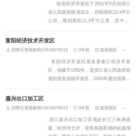
临安经济开发区于2001年9月由浙江
&...
省人民政府批准设立，控制面积22.4平方
公里，规划面积11.3平方公里，其中7.8
平方公里为工业区块，3.5平方公里为商
住区块。 临安经济开发区位于临安市
富阳经济技术开发区
东大门，上依天目山，下邻青山...
招商引资葛毅明13524678515
9年前
政府园区
440
富阳经济开发区原名富春江经济开发
区，创建于1992年，是浙江省人民政府批
准的首批省级开发区，2005年通过国家审
核，定名为富阳经济开发区，2012年通过
国家审核，升级为国家级富阳经济技术开
嘉兴出口加工区
发区。 开发区成立之初，依据区位、
招商引资葛毅明13524678515
9年前
政府园区
442
资源、产业优势，设立富春...
浙江嘉兴出口加工区地处长江三角洲南
翼，杭州湾北岸，背靠美丽富饶的杭嘉湖