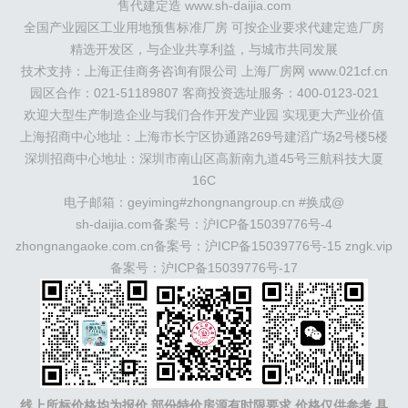
售代建定造 www.sh-daijia.com
州
）
保定
（
涿州
涞水
）
太原
晋中
沈阳
济南
济宁
全国产业园区工业用地预售标准厂房 可按企业要求代建定造厂房
绵阳
石家庄
沧州
唐山
潍坊
德州
威海
烟台
青岛
精选开发区，与企业共享利益，与城市共同发展
珠三角：
广州
东莞
江门
惠州
肇庆
中山
佛山
清远
技术支持：上海正佳商务咨询有限公司 上海厂房网 www.021cf.cn
福建：
福州
漳州
泉州
龙岩
西南：
昆明
南宁
华北：
沈
阳
园区合作：021-51189807 客商投资选址服务：400-0123-021
大连
海外园区：
印尼
泰国
越南
柬埔寨
马来西
亚
新加坡
墨西哥
荷兰
美国
地产商：
灯塔瓴科
中南高
欢迎大型生产制造企业与我们合作开发产业园 实现更大产业价值
科
华夏幸福
联东U谷
万洋
均和
平谦迈高
咨询热线：
上海招商中心地址：上海市长宁区协通路269号建滔广场2号楼5楼
400-0123-021
深圳招商中心地址：深圳市南山区高新南九道45号三航科技大厦
16C
电子邮箱：geyiming#zhongnangroup.cn #换成@
sh-daijia.com备案号：
沪ICP备15039776号-4
zhongnangaoke.com.cn备案号：
沪ICP备15039776号-15
zngk.vip
备案号：
沪ICP备15039776号-17
线上所标价格均为报价,部份特价房源有时限要求,价格仅供参考,具