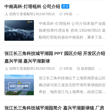
山
佛山
清远
福建：
福州
漳州
泉州
龙岩
西南：
昆明
南
中南高科·灯塔瓴科 公司介绍
置顶
宁
华北：
沈阳
大连
海外园区：
印尼
泰国
越南
柬埔寨
马来
招商引资葛毅明13524678515
3年前
关于中南高科
西亚
新加坡
墨西哥
荷兰
美国
地产商：
灯塔瓴科
中南高科
华夏幸福
联东U谷
万洋
均和
平谦迈高
咨询热线：
400-0123-
中南高科·灯塔瓴科 公司介绍承接产业园
021
独家招商代理业务 咨询 13524678515 葛
毅明灯塔瓴科源自中南高科，秉承了高科
“守护中国创新”的初心，以我们之所能，
守护产业强国之路。在过去 7 年的发展历
张江长三角科技城平湖园 PPT 园区介绍 开发区介绍
程中，我们积累了丰富的产业园招商服务
嘉兴平湖 嘉兴平湖新埭
经验，也形成了中南高科蕞引以为傲的竞
招商引资葛毅明13524678515
6年前
政府园区
559
争力之一，而灯塔瓴科，将把...
张江长三角科技城位于上海西南部金山区
枫泾镇与浙江省东北部平湖市新埭镇的交
界处，地跨浙江与上海两地，由张江国家
自主创新示范区管理委员会授权的上海张
江平湖科技园和上海张江枫泾科技园合建
张江长三角科技城平湖园简介 嘉兴平湖新埭镇 厂房