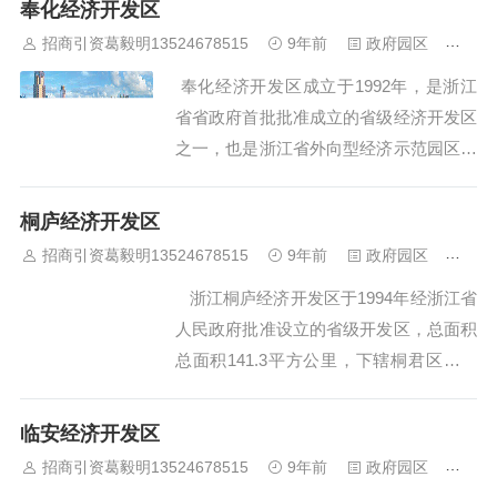
奉化经济开发区
居人口约3.8 万。 余姚工业园区作为
招商引资葛毅明13524678515
9年前
政府园区
449
浙江省宁波市“十一五”规...
奉化经济开发区成立于1992年，是浙江
省省政府首批批准成立的省级经济开发区
之一，也是浙江省外向型经济示范园区和
吸引国内外投资的主要基地。 经过近2
0年的发展，开发区云集了来自台湾、香
桐庐经济开发区
港、日本、韩国、美国、德国等世界各地
招商引资葛毅明13524678515
9年前
政府园区
472
近20个发达国家和地区百余家高...
浙江桐庐经济开发区于1994年经浙江省
人民政府批准设立的省级开发区，总面积
总面积141.3平方公里，下辖桐君区块、
富春江区块、横村区块、瑶琳区块和分水
区块。开发区建设始终坚持“坚持高起点
临安经济开发区
规划、高强度投入、高标准建设、高效能
招商引资葛毅明13524678515
9年前
政府园区
476
管理”要求，倾力打造先进制造业基地。