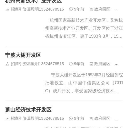
杭州高新技术产业开发区
高速公路，西靠宁波市区，北连杭州湾跨
招商引资葛毅明13524678515
9年前
政府园区
451
海大桥，是宁...
杭州国家高新技术产业开发区，又称杭
州高新技术产业开发区。开发区位于浙江
省杭州市滨江区。建于1990年3月，1991
年3月经国务院批准为国家级高新区。滨
江区1996年12月经国务院批准设立。
宁波大榭开发区
杭州国家高新技术产业开发区（滨江区）
招商引资葛毅明13524678515
9年前
政府园区
479
总规划...
宁波大榭开发区于1993年3月经国务院
批准设立，由中国中信集团公司（CITI
C）成片开发，享受国家级经济技术开发
区政策。开发区位于中国大陆海岸线中
段，浙江省宁波市东部。自1993年以来，
萧山经济技术开发区
开发区基础设施完备，现代化港区和临港
招商引资葛毅明13524678515
9年前
政府园区
442
能源石化基地的框架已经形成。 ...