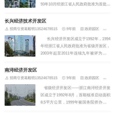
93年10月经浙江省人民政府批准为首批省
级经济开发区；2005年12月经国家发改
委重新核准为省级经济开发区，更名为浙
长兴经济技术开发区
江德清经济开发区。开发区隶属湖州市德
招商引资葛毅明13524678515
9年前
政府园区
474
清县。2007年6月，开发区管理体制调整
长兴经济开发区成立于1992年，1994
完毕，行政区域面积...
年经浙江省人民政府批准为省级开发区，
2003年起至2011年连续九年被评为浙江
省十强开发区，2006、2008年连续两届
被评为“长三角蕞具投资价值开发区”，20
南浔经济开发区
10年11月11日经国务院批准升级为国家
招商引资葛毅明13524678515
9年前
政府园区
466
级经济技术开发区，...
省级经济开发区——浙江南浔经济开发
区成立于1992年8月，首期核准启动面积
8.5平方公里，1999年被国务院侨办确定
为国家级华侨投资区，2006年被评选