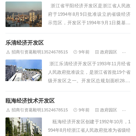
浙江省平阳经济开发区是浙江省人民政
了得天独厚的区...
府于1994年8月9日批准设立的省级经济
示范区，开发区于1994年9月1日奠基，
集工业、科技、贸易、金融、房产、服务
等多功能为一体，享受沿海经济开发区的
乐清经济开发区
一系列优惠政策。开发区规划总面积9.5
招商引资葛毅明13524678515
9年前
政府园区
456
平方公里，主要分两大功能区；一是工业
浙江乐清经济开发区于1993年11月经省
区；一是商贸区。工业区又分...
人民政府批准设立，是浙江省首批19个省
级开发区之一。开发区总规划面积28.12
平方公里，南临七里港，东濒乐清湾，北
接乐清市城市中心区，西联柳白经济圈，
瓯海经济技术开发区
乐清市城市中心大道横贯全区，高速公路
招商引资葛毅明13524678515
9年前
政府园区
455
出口、104国道和万吨泊位港口环绕前
瓯海经济开发区创建于1992年10月，1
后，北雁荡山、中雁荡山映带...
994年8月经浙江省人民政府批准为省级经