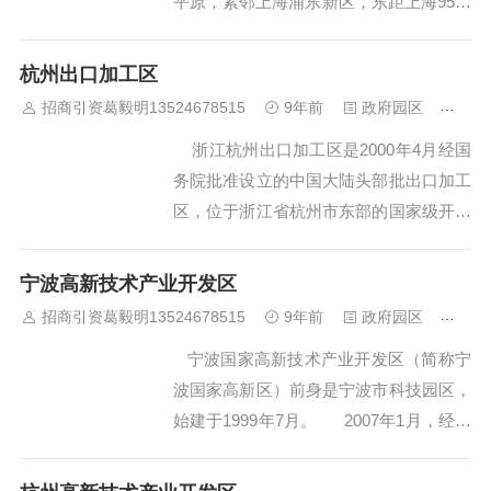
平原，紧邻上海浦东新区，东距上海95公
里，西离杭州110公里，北至苏州115公
里，南达宁波74海里。总体规划面积 2.9
杭州出口加工区
9平方公里，其四至范围东至老07省道，
招商引资葛毅明13524678515
9年前
政府园区
462
西至新07省道，南至新01省道，北至河神
浙江杭州出口加工区是2000年4月经国
塘，筹建工作按照边报...
务院批准设立的中国大陆头部批出口加工
区，位于浙江省杭州市东部的国家级开发
区杭州经济技术开发区内，2001年5月18
日经过国家八部委联合验收,正式封关运
宁波高新技术产业开发区
作,封关面积2.007KM2。 根据“不增
招商引资葛毅明13524678515
9年前
政府园区
459
设...
宁波国家高新技术产业开发区（简称宁
波国家高新区）前身是宁波市科技园区，
始建于1999年7月。 2007年1月，经国
务院批准，升级为国家高新技术产业开发
区。高新区东临宁波深水良港，南接杭甬