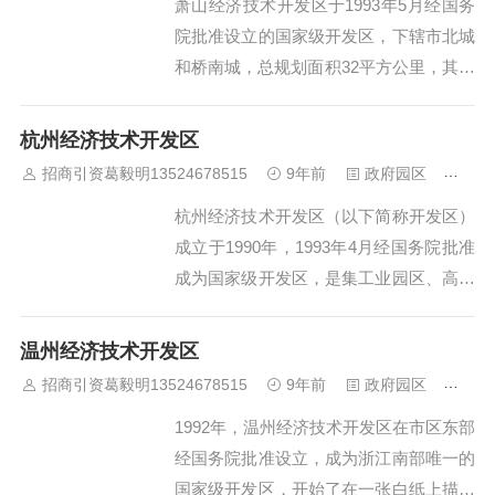
萧山经济技术开发区于1993年5月经国务
院批准设立的国家级开发区，下辖市北城
和桥南城，总规划面积32平方公里，其中
市北城面积9.2平方公里；桥南城面积23
平方公里，包括红垦和钱江两个农场。萧
杭州经济技术开发区
山经济技术开发区拥有一个省级开发区
招商引资葛毅明13524678515
9年前
政府园区
426
——萧山高新园区，拥有一个国家级产业
杭州经济技术开发区（以下简称开发区）
基地——杭州软件产业基地萧山扩展区
成立于1990年，1993年4月经国务院批准
块。开...
成为国家级开发区，是集工业园区、高教
园区、出口加工区于一体的综合性园区，
也是杭州市三大副城之一，委托管理下沙
温州经济技术开发区
和白杨两个街道，辖区人口约45万人。经
招商引资葛毅明13524678515
9年前
政府园区
435
过20多年的开发建设，开发区取得了良好
1992年，温州经济技术开发区在市区东部
的发展业绩，成为杭州市重要的产业集
经国务院批准设立，成为浙江南部唯一的
聚...
国家级开发区，开始了在一张白纸上描绘